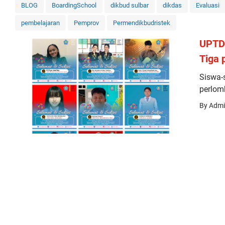
BLOG
BoardingSchool
dikbud sulbar
dikdas
Evaluasi
pembelajaran
Pemprov
Permendikbudristek
UPTD
Tiga 
Siswa-
perlom
By Adm