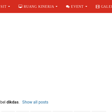
SIT
RUANG KINERJA
EVENT
GALE
abel
dikdas
.
Show all posts