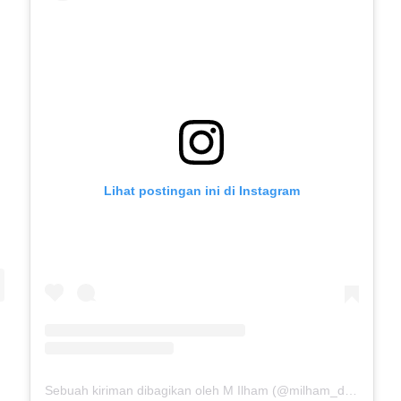
Lihat postingan ini di Instagram
Sebuah kiriman dibagikan oleh M Ilham (@milham_drb18)