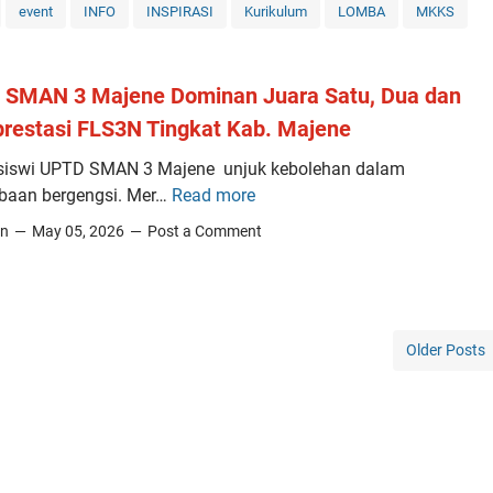
event
INFO
INSPIRASI
Kurikulum
LOMBA
MKKS
 SMAN 3 Majene Dominan Juara Satu, Dua dan
prestasi FLS3N Tingkat Kab. Majene
siswi UPTD SMAN 3 Majene unjuk kebolehan dalam
baan bergengsi. Mer…
Read more
U
P
in
May 05, 2026
Post a Comment
T
D
S
M
Older Posts
A
N
3
M
a
j