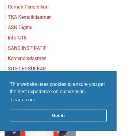
Rumah Pendidikan
TKA Kemdikdasmen
ASN Digital
Info GTK
SANG INSPIRATIF
Kemendikdasmen
SITE LEDSULBAR
PPG
This website uses cookies to ensure you get
BOSP
the best experience on our website.
Learn more
Got it!