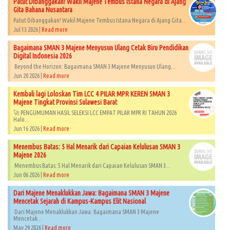
Patut Dibanggakan! Wakil Majene Tembus Istana Negara di Ajang
Gita Bahana Nusantara
Patut Dibanggakan! Wakil Majene Tembus Istana Negara di Ajang Gita...
Jul 13 2026 |
Read more
Bagaimana SMAN 3 Majene Menyusun Ulang Cetak Biru Pendidikan
Digital Indonesia 2026
Beyond the Horizon: Bagaimana SMAN 3 Majene Menyusun Ulang...
Jun 20 2026 |
Read more
Kembali lagi Loloskan Tim LCC 4 PILAR MPR KEREN SMAN 3
Majene Tingkat Provinsi Sulawesi Barat
🚀 PENGUMUMAN HASIL SELEKSI LCC EMPAT PILAR MPR RI TAHUN 2026​
Halo...
Jun 16 2026 |
Read more
Menembus Batas: 5 Hal Menarik dari Capaian Kelulusan SMAN 3
Majene 2026
Menembus Batas: 5 Hal Menarik dari Capaian Kelulusan SMAN 3...
Jun 06 2026 |
Read more
Dari Majene Menaklukkan Jawa: Bagaimana SMAN 3 Majene
Mencetak Sejarah di Kampus-Kampus Elit Nasional
Dari Majene Menaklukkan Jawa: Bagaimana SMAN 3 Majene
Mencetak...
May 29 2026 |
Read more