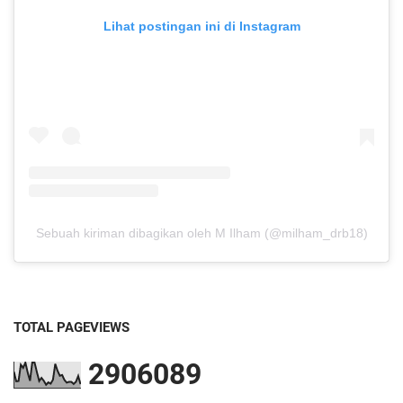
Lihat postingan ini di Instagram
Sebuah kiriman dibagikan oleh M Ilham (@milham_drb18)
TOTAL PAGEVIEWS
2
9
0
6
0
8
9