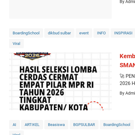
By Adm
BoardingSchool
dikbud sulbar
event
INFO
INSPIRASI
Viral
Kemba
SMAN 
🚀 PE
2026​ 
By Adm
AI
ARTIKEL
Beasiswa
BGPSULBAR
BoardingSchool