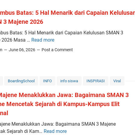
M
u
a
e
bus Batas: 5 Hal Menarik dari Capaian Kelulusa
s
g
n
I
 3 Majene 2026
i
y
s
L
u
us Batas: 5 Hal Menarik dari Capaian Kelulusan SMAN 3
t
o
s
e 2026 Masa …
Read more
M
a
l
u
e
n
in
June 06, 2026
Post a Comment
o
n
n
a
s
U
e
N
k
l
m
e
a
a
b
g
n
n
BoardingSchool
INFO
info siswa
INSPIRASI
Viral
u
a
T
g
s
r
i
 Majene Menaklukkan Jawa: Bagaimana SMAN 3
C
B
a
m
e
e Mencetak Sejarah di Kampus-Kampus Elit
a
d
L
t
nal
t
i
C
a
a
A
C
ajene Menaklukkan Jawa: Bagaimana SMAN 3 Majene
k
s
j
4
ak Sejarah di Kam…
Read more
D
B
: