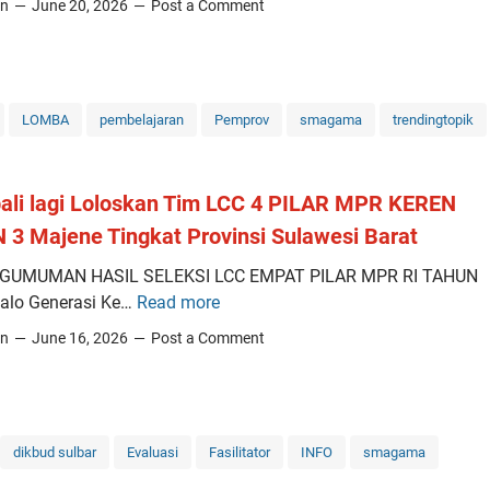
in
June 20, 2026
Post a Comment
k
g
a
a
n
i
!
m
W
LOMBA
pembelajaran
Pemprov
smagama
trendingtopik
a
a
n
k
a
i
li lagi Loloskan Tim LCC 4 PILAR MPR KEREN
S
l
3 Majene Tingkat Provinsi Sulawesi Barat
M
M
A
NGUMUMAN HASIL SELEKSI LCC EMPAT PILAR MPR RI TAHUN
a
N
Halo Generasi Ke…
Read more
j
K
3
e
e
in
June 16, 2026
Post a Comment
M
n
m
a
e
b
j
T
a
e
e
l
n
dikbud sulbar
Evaluasi
Fasilitator
INFO
smagama
m
i
e
b
l