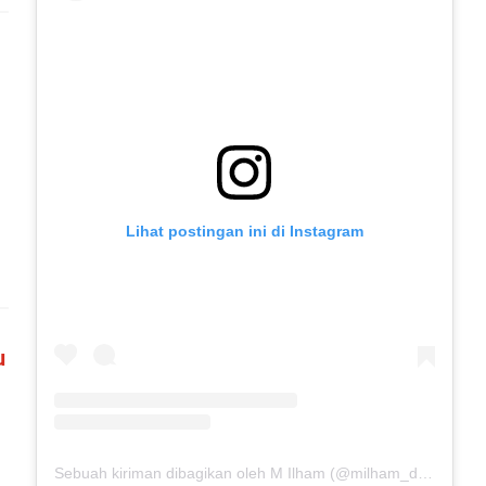
Lihat postingan ini di Instagram
u
Sebuah kiriman dibagikan oleh M Ilham (@milham_drb18)