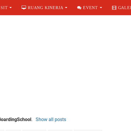
SIT
RUANG KINERJA
EVENT
GALE
BoardingSchool
.
Show all posts