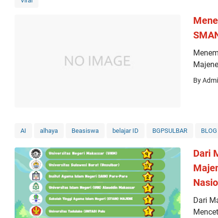
Viral
Menem
SMAN
Menemb
Majen
By Adm
AI
alhaya
Beasiswa
belajar ID
BGPSULBAR
BLOG
Dari
Majen
Nasio
Dari M
Mencet