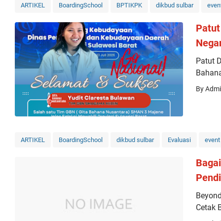
ARTIKEL
BoardingSchool
BPTIKPK
dikbud sulbar
even
Patut
Negar
Patut 
Bahan
By Adm
ARTIKEL
BoardingSchool
dikbud sulbar
Evaluasi
event
Baga
Pendi
Beyond
Cetak 