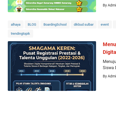
By Adm
alhaya
BLOG
BoardingSchool
dikbud sulbar
event
trendingtopik
Menu
Digit
Menuju
Siswa
By Adm