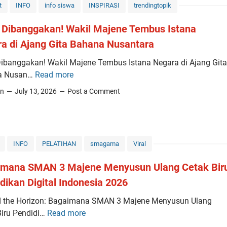
t
INFO
info siswa
INSPIRASI
trendingtopik
 Dibanggakan! Wakil Majene Tembus Istana
a di Ajang Gita Bahana Nusantara
Dibanggakan! Wakil Majene Tembus Istana Negara di Ajang Gita
a Nusan…
Read more
P
a
in
July 13, 2026
Post a Comment
t
u
t
D
INFO
PELATIHAN
smagama
Viral
i
b
imana SMAN 3 Majene Menyusun Ulang Cetak Bir
a
dikan Digital Indonesia 2026
n
g
 the Horizon: Bagaimana SMAN 3 Majene Menyusun Ulang
g
Biru Pendidi…
Read more
B
a
a