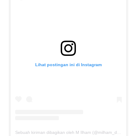
Lihat postingan ini di Instagram
Sebuah kiriman dibagikan oleh M Ilham (@milham_drb18)