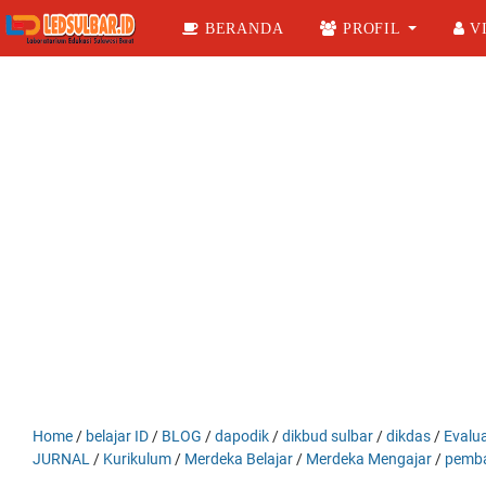
BERANDA
PROFIL
VI
Home
/
belajar ID
/
BLOG
/
dapodik
/
dikbud sulbar
/
dikdas
/
Evalua
JURNAL
/
Kurikulum
/
Merdeka Belajar
/
Merdeka Mengajar
/
pemba