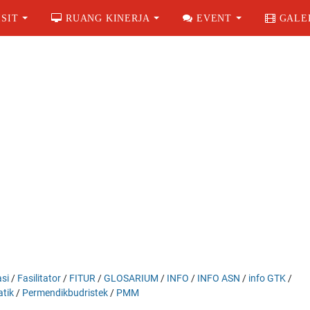
SIT
RUANG KINERJA
EVENT
GALE
si
/
Fasilitator
/
FITUR
/
GLOSARIUM
/
INFO
/
INFO ASN
/
info GTK
/
tik
/
Permendikbudristek
/
PMM