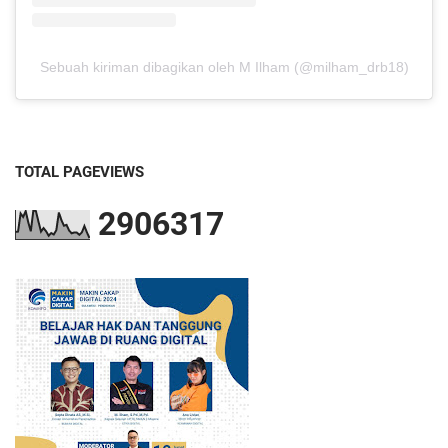
Sebuah kiriman dibagikan oleh M Ilham (@milham_drb18)
TOTAL PAGEVIEWS
2
9
0
6
3
1
7