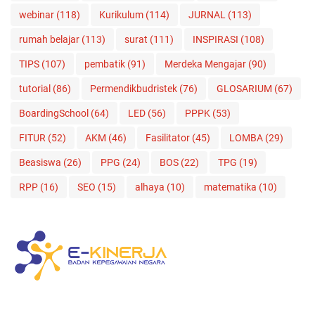
webinar
(118)
Kurikulum
(114)
JURNAL
(113)
rumah belajar
(113)
surat
(111)
INSPIRASI
(108)
TIPS
(107)
pembatik
(91)
Merdeka Mengajar
(90)
tutorial
(86)
Permendikbudristek
(76)
GLOSARIUM
(67)
BoardingSchool
(64)
LED
(56)
PPPK
(53)
FITUR
(52)
AKM
(46)
Fasilitator
(45)
LOMBA
(29)
Beasiswa
(26)
PPG
(24)
BOS
(22)
TPG
(19)
RPP
(16)
SEO
(15)
alhaya
(10)
matematika
(10)