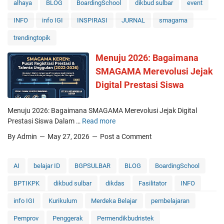
alhaya
BLOG
BoardingSchool
dikbud sulbar
event
INFO
info IGI
INSPIRASI
JURNAL
smagama
trendingtopik
Menuju 2026: Bagaimana
SMAGAMA Merevolusi Jejak
Digital Prestasi Siswa
Menuju 2026: Bagaimana SMAGAMA Merevolusi Jejak Digital
Prestasi Siswa Dalam …
Read more
M
e
By Admin
May 27, 2026
Post a Comment
n
u
j
AI
belajar ID
BGPSULBAR
BLOG
BoardingSchool
u
BPTIKPK
dikbud sulbar
dikdas
Fasilitator
INFO
2
0
info IGI
Kurikulum
Merdeka Belajar
pembelajaran
2
6
Pemprov
Penggerak
Permendikbudristek