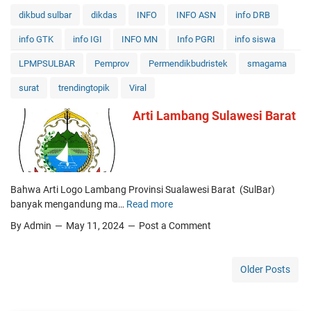
l
k
e
dikbud sulbar
dikdas
INFO
INFO ASN
info DRB
a
a
n
h
info GTK
info IGI
INFO MN
Info PGRI
info siswa
n
e
"
S
M
G
LPMPSULBAR
Pemprov
Permendikbudristek
smagama
e
e
a
h
l
surat
trendingtopik
Viral
m
a
a
e
Arti Lambang Sulawesi Barat
r
k
C
i
u
h
,
k
a
P
a
n
a
n
g
n
P
Bahwa Arti Logo Lambang Provinsi Sualawesi Barat (SulBar)
e
t
e
banyak mengandung ma…
Read more
A
r
a
m
r
"
By Admin
May 11, 2024
Post a Comment
i
e
t
b
k
r
i
a
u
i
L
g
Older Posts
B
k
a
i
e
s
m
M
r
a
b
a