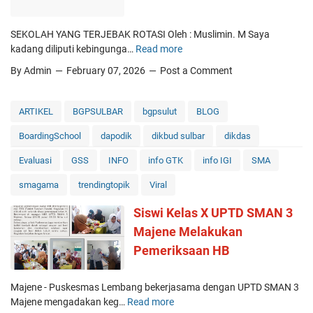
a
o
y
l
SEKOLAH YANG TERJEBAK ROTASI Oleh : Muslimin. M Saya
a
u
kadang diliputi kebingunga…
Read more
S
r
s
E
By Admin
February 07, 2026
Post a Comment
B
i
K
e
J
O
s
e
L
ARTIKEL
BGPSULBAR
bgpsulut
BLOG
a
j
A
r
a
BoardingSchool
dapodik
dikbud sulbar
dikdas
H
:
k
Y
M
Evaluasi
GSS
INFO
info GTK
info IGI
SMA
D
A
e
i
N
smagama
trendingtopik
Viral
n
g
G
g
i
Siswi Kelas X UPTD SMAN 3
T
a
t
E
Majene Melakukan
p
a
R
a
Pemeriksaan HB
l
J
P
P
E
a
r
B
Majene - Puskesmas Lembang bekerjasama dengan UPTD SMAN 3
p
e
A
Majene mengadakan keg…
Read more
S
a
s