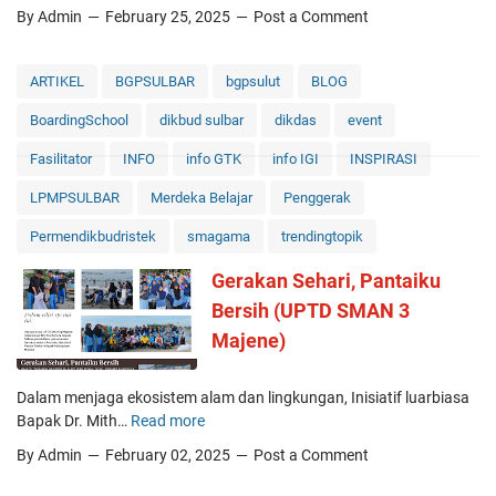
K
i
n
t
By Admin
February 25, 2025
Post a Comment
R
s
I
a
O
w
n
s
T
i
ARTIKEL
BGPSULBAR
bgpsulut
BLOG
t
i
A
K
e
S
S
BoardingSchool
dikbud sulbar
dikdas
event
e
r
i
I
l
a
s
Fasilitator
INFO
info GTK
info IGI
INSPIRASI
O
a
k
w
l
s
LPMPSULBAR
Merdeka Belajar
Penggerak
t
a
e
X
i
h
Permendikbudristek
smagama
trendingtopik
U
f
:
P
D
Gerakan Sehari, Pantaiku
M
T
i
u
Bersih (UPTD SMAN 3
D
g
s
S
Majene)
i
l
M
t
i
A
a
m
Dalam menjaga ekosistem alam dan lingkungan, Inisiatif luarbiasa
N
l
i
Bapak Dr. Mith…
Read more
G
3
A
n
e
M
d
By Admin
February 02, 2025
Post a Comment
.
r
a
a
M
a
j