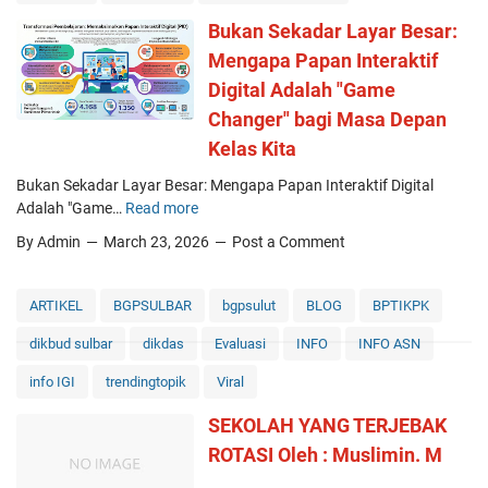
:
Bukan Sekadar Layar Besar:
B
a
Mengapa Papan Interaktif
g
Digital Adalah "Game
a
Changer" bagi Masa Depan
i
m
Kelas Kita
a
Bukan Sekadar Layar Besar: Mengapa Papan Interaktif Digital
n
Adalah "Game…
Read more
B
a
u
S
By Admin
March 23, 2026
Post a Comment
k
M
a
A
n
G
ARTIKEL
BGPSULBAR
bgpsulut
BLOG
BPTIKPK
S
A
dikbud sulbar
dikdas
Evaluasi
INFO
INFO ASN
e
M
k
A
info IGI
trendingtopik
Viral
a
M
d
e
SEKOLAH YANG TERJEBAK
a
r
ROTASI Oleh : Muslimin. M
r
e
L
v