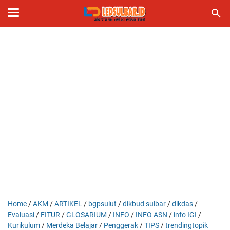
Home
/
AKM
/
ARTIKEL
/
bgpsulut
/
dikbud sulbar
/
dikdas
/
Evaluasi
/
FITUR
/
GLOSARIUM
/
INFO
/
INFO ASN
/
info IGI
/
Kurikulum
/
Merdeka Belajar
/
Penggerak
/
TIPS
/
trendingtopik