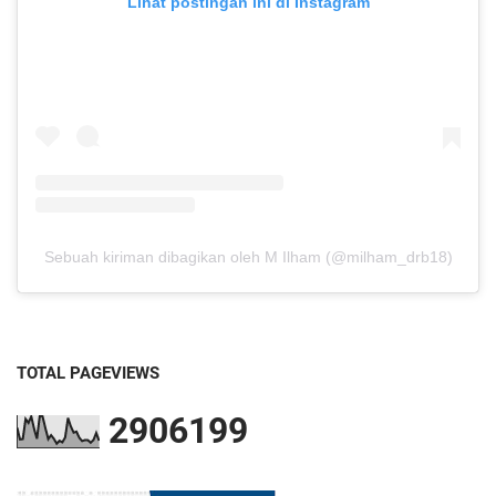
Lihat postingan ini di Instagram
Sebuah kiriman dibagikan oleh M Ilham (@milham_drb18)
TOTAL PAGEVIEWS
2
9
0
6
1
9
9