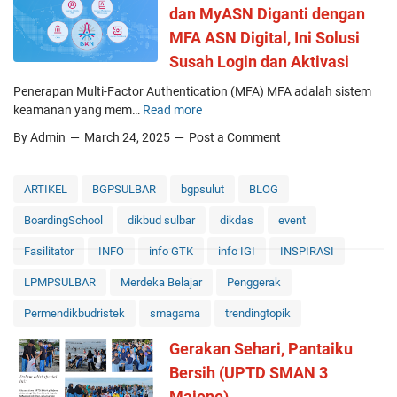
t
m
dan MyASN Diganti dengan
"
i
b
b
MFA ASN Digital, Ini Solusi
f
e
a
Susah Login dan Aktivasi
i
l
g
s
a
i
Penerapan Multi-Factor Authentication (MFA) MFA adalah sistem
i
j
M
keamanan yang mem…
Read more
B
a
a
a
K
By Admin
March 24, 2025
l
Post a Comment
r
s
N
m
a
a
R
a
n
D
e
ARTIKEL
BGPSULBAR
bgpsulut
BLOG
s
M
e
s
u
e
p
BoardingSchool
dikbud sulbar
dikdas
event
m
k
n
a
i
k
d
Fasilitator
INFO
info GTK
info IGI
INSPIRASI
n
T
e
a
K
u
LPMPSULBAR
Merdeka Belajar
Penggerak
d
l
e
t
a
a
l
Permendikbudristek
smagama
trendingtopik
u
l
m
a
p
a
u
Gerakan Sehari, Pantaiku
s
A
m
n
K
Bersih (UPTD SMAN 3
k
K
t
i
s
Majene)