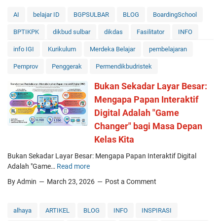
AI
belajar ID
BGPSULBAR
BLOG
BoardingSchool
BPTIKPK
dikbud sulbar
dikdas
Fasilitator
INFO
info IGI
Kurikulum
Merdeka Belajar
pembelajaran
Pemprov
Penggerak
Permendikbudristek
Bukan Sekadar Layar Besar:
Mengapa Papan Interaktif
Digital Adalah "Game
Changer" bagi Masa Depan
Kelas Kita
Bukan Sekadar Layar Besar: Mengapa Papan Interaktif Digital
Adalah "Game…
Read more
B
u
By Admin
March 23, 2026
Post a Comment
k
a
n
alhaya
ARTIKEL
BLOG
INFO
INSPIRASI
S