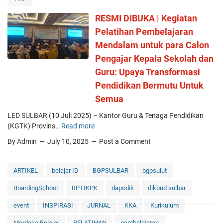
𝗵
a
𝗶
p
RESMI DIBUKA | Kegiatan
𝗺
a
Pelatihan Pembelajaran
𝗞
P
𝗮
Mendalam untuk para Calon
a
𝗺
p
Pengajar Kepala Sekolah dan
𝗮
a
Guru: Upaya Transformasi
𝗹
n
𝘂
Pendidikan Bermutu Untuk
I
𝗱
Semua
n
𝗱
t
𝗶
LED SULBAR (10 Juli 2025) – Kantor Guru & Tenaga Pendidikan
e
𝗻
(KGTK) Provins…
Read more
R
r
:
E
a
By Admin
July 10, 2025
Post a Comment
𝗪
S
k
𝗮
M
t
𝗹
I
ARTIKEL
belajar ID
BGPSULBAR
bgpsulut
i
𝗶
D
f
BoardingSchool
𝘆
BPTIKPK
dapodik
dikbud sulbar
I
D
𝘂
B
i
event
INSPIRASI
JURNAL
KKA
Kurikulum
𝗹
U
g
𝗹
K
Merdeka Belajar
PELATIHAN
pembelajaran