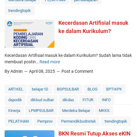
i
𝗮
A
t
trendingtopik
𝗵
|
a
𝗱
K
l
Kecerdasan Artifisial masuk
𝗮
e
A
𝗿
ke dalam Kurikulum?
g
d
𝗶
i
a
𝗧
a
l
𝗮
t
a
Kecerdasan Artifisial masuk ke dalam Kurikulum? Sudah lama tidak
𝗻
a
h
membuat postin…
Read more
𝗮
K
n
"
𝗵
e
P
By Admin
April 08, 2025
Post a Comment
G
𝗠
c
e
a
𝗮
e
l
m
𝗻
r
a
ARTIKEL
belajar ID
BGPSULBAR
BLOG
BPTIKPK
e
𝗱
d
t
C
dapodik
dikbud sulbar
dikdas
FITUR
INFO
𝗮
a
i
h
𝗿
s
h
a
Kinerja
LPMPSULBAR
Merdeka Belajar
MKKS
a
a
n
n
n
PELATIHAN
Pemprov
Permendikbudristek
trendingtopik
g
A
P
e
BKN Resmi Tutup Akses eKIN
r
e
r