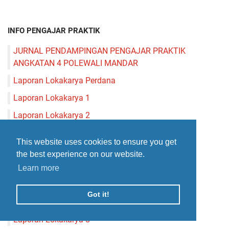
INFO PENGAJAR PRAKTIK
JURNAL PENDAMPINGAN PENGAJAR PRAKTIK
ANGKATAN 4 POLEWALI MANDAR
Laporan Lokakarya Perdana
Laporan Lokakarya 1
Laporan Lokakarya 2
Laporan Lokakarya 3
This website uses cookies to ensure you get
Laporan Lokakarya 4
the best experience on our website.
Laporan Lokakarya 5
Learn more
Laporan Lokakarya 6
Got it!
Laporan Lokakarya 7
Laporan Lokakarya 8