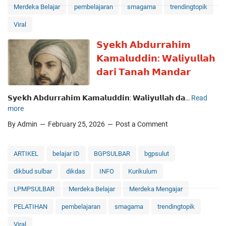
Merdeka Belajar
pembelajaran
smagama
trendingtopik
e
k
Viral
a
d
𝗦𝘆𝗲𝗸𝗵 𝗔𝗯𝗱𝘂𝗿𝗿𝗮𝗵𝗶𝗺
a
𝗞𝗮𝗺𝗮𝗹𝘂𝗱𝗱𝗶𝗻: 𝗪𝗮𝗹𝗶𝘆𝘂𝗹𝗹𝗮𝗵
r
𝗱𝗮𝗿𝗶 𝗧𝗮𝗻𝗮𝗵 𝗠𝗮𝗻𝗱𝗮𝗿
L
a
y
𝗦𝘆𝗲𝗸𝗵 𝗔𝗯𝗱𝘂𝗿𝗿𝗮𝗵𝗶𝗺 𝗞𝗮𝗺𝗮𝗹𝘂𝗱𝗱𝗶𝗻: 𝗪𝗮𝗹𝗶𝘆𝘂𝗹𝗹𝗮𝗵 𝗱𝗮…
Read
𝗦
a
more
𝘆
r
𝗲
By Admin
February 25, 2026
Post a Comment
B
𝗸
e
𝗵
s
𝗔
ARTIKEL
belajar ID
BGPSULBAR
bgpsulut
a
𝗯
r
dikbud sulbar
dikdas
INFO
Kurikulum
𝗱
:
𝘂
M
LPMPSULBAR
Merdeka Belajar
Merdeka Mengajar
𝗿
e
𝗿
PELATIHAN
pembelajaran
smagama
trendingtopik
n
𝗮
g
Viral