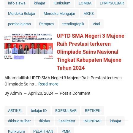
info siswa
kihajar
Kurikulum
m
LOMBA
LPMPSULBAR
y
u
o
Merdeka Belajar
Merdeka Mengajar
MKKS
m
f
k
T
pembelajaran
Pemprov
trendingtopik
Viral
a
h
n
UPTD SMA Negeri 3 Majene
e
D
I
Raih Prestasi terkeren
a
n
Olimpiade Sains Nasional
f
s
Tingkat Kabupaten Majene
t
p
a
i
Tahun 2024
r
r
Alhamdulillah UPTD SMA Negeri 3 Majene Raih Prestasi terkeren
P
i
Olimpiade Sains …
Read more
e
U
n
n
P
g
By Admin
April 20, 2024
Post a Comment
e
T
T
r
D
e
i
S
a
ARTIKEL
belajar ID
BGPSULBAR
BPTIKPK
m
M
m
dikbud sulbar
dikdas
Fasilitator
INSPIRASI
kihajar
a
A
S
A
N
i
Kurikulum
PELATIHAN
PMM