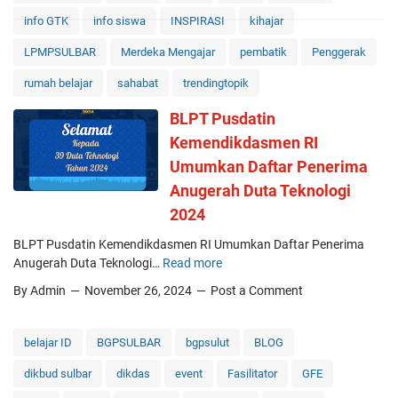
s
info GTK
info siswa
INSPIRASI
kihajar
B
J
LPMPSULBAR
Merdeka Mengajar
pembatik
Penggerak
H
rumah belajar
sahabat
trendingtopik
a
b
BLPT Pusdatin
i
Kemendikdasmen RI
b
i
Umumkan Daftar Penerima
e
Anugerah Duta Teknologi
y
2024
a
n
BLPT Pusdatin Kemendikdasmen RI Umumkan Daftar Penerima
g
Anugerah Duta Teknologi…
Read more
B
M
L
By Admin
November 26, 2024
Post a Comment
e
P
m
T
o
P
belajar ID
BGPSULBAR
bgpsulut
BLOG
t
u
i
dikbud sulbar
dikdas
event
Fasilitator
GFE
s
v
d