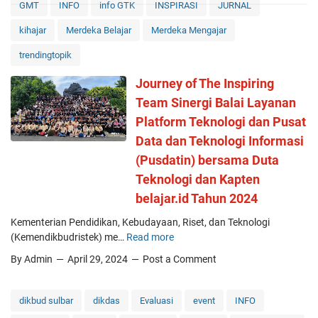
a
GMT
INFO
info GTK
INSPIRASI
JURNAL
a
s
t
kihajar
Merdeka Belajar
Merdeka Mengajar
i
i
d
trendingtopik
n
a
K
n
Journey of The Inspiring
e
I
Team Sinergi Balai Layanan
m
n
e
Platform Teknologi dan Pusat
s
n
p
Data dan Teknologi Informasi
d
i
(Pusdatin) bersama Duta
i
r
k
Teknologi dan Kapten
a
d
belajar.id Tahun 2024
t
a
i
s
Kementerian Pendidikan, Kebudayaan, Riset, dan Teknologi
f
m
(Kemendikbudristek) me…
Read more
J
e
o
By Admin
April 29, 2024
Post a Comment
n
u
R
r
I
n
dikbud sulbar
dikdas
Evaluasi
event
INFO
U
e