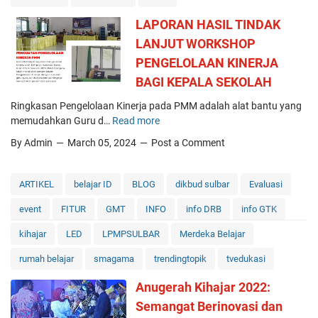
n
e
n
u
g
e
LAPORAN HASIL TINDAK
g
e
r
LANJUT WORKSHOP
e
r
g
PENGELOLAAN KINERJA
r
i
i
a
3
B
BAGI KEPALA SEKOLAH
h
M
a
Ringkasan Pengelolaan Kinerja pada PMM adalah alat bantu yang
D
a
l
memudahkan Guru d…
Read more
L
u
j
a
A
t
e
i
By Admin
March 05, 2024
Post a Comment
P
a
n
L
O
T
e
a
R
e
R
y
ARTIKEL
belajar ID
BLOG
dikbud sulbar
Evaluasi
A
k
a
a
event
FITUR
GMT
INFO
info DRB
info GTK
N
n
i
n
H
o
h
a
kihajar
LED
LPMPSULBAR
Merdeka Belajar
A
l
P
n
S
o
r
P
rumah belajar
smagama
trendingtopik
tvedukasi
I
g
e
l
Anugerah Kihajar 2022:
L
i
s
a
T
2
t
t
Semangat Berinovasi dan
I
0
a