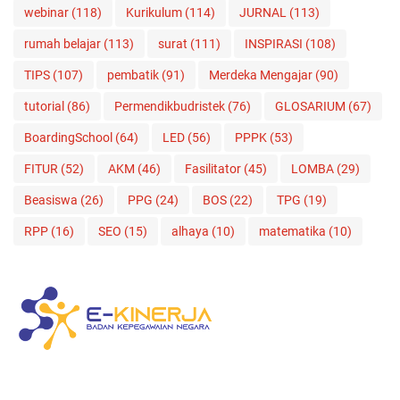
webinar
(118)
Kurikulum
(114)
JURNAL
(113)
rumah belajar
(113)
surat
(111)
INSPIRASI
(108)
TIPS
(107)
pembatik
(91)
Merdeka Mengajar
(90)
tutorial
(86)
Permendikbudristek
(76)
GLOSARIUM
(67)
BoardingSchool
(64)
LED
(56)
PPPK
(53)
FITUR
(52)
AKM
(46)
Fasilitator
(45)
LOMBA
(29)
Beasiswa
(26)
PPG
(24)
BOS
(22)
TPG
(19)
RPP
(16)
SEO
(15)
alhaya
(10)
matematika
(10)