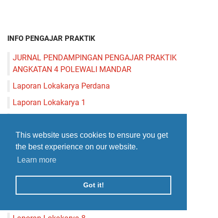
INFO PENGAJAR PRAKTIK
JURNAL PENDAMPINGAN PENGAJAR PRAKTIK
ANGKATAN 4 POLEWALI MANDAR
Laporan Lokakarya Perdana
Laporan Lokakarya 1
Laporan Lokakarya 2
This website uses cookies to ensure you get
Laporan Lokakarya 3
the best experience on our website.
Laporan Lokakarya 4
Learn more
Laporan Lokakarya 5
Laporan Lokakarya 6
Got it!
Laporan Lokakarya 7