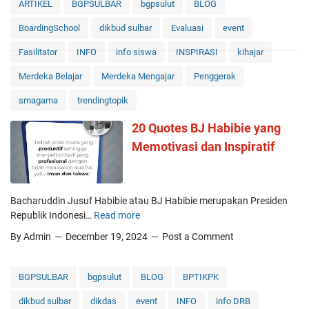
ARTIKEL
BGPSULBAR
bgpsulut
BLOG
BoardingSchool
dikbud sulbar
Evaluasi
event
Fasilitator
INFO
info siswa
INSPIRASI
kihajar
Merdeka Belajar
Merdeka Mengajar
Penggerak
smagama
trendingtopik
20 Quotes BJ Habibie yang
Memotivasi dan Inspiratif
Bacharuddin Jusuf Habibie atau BJ Habibie merupakan Presiden
Republik Indonesi…
Read more
2
0
By Admin
December 19, 2024
Post a Comment
Q
u
o
BGPSULBAR
bgpsulut
BLOG
BPTIKPK
t
dikbud sulbar
dikdas
event
INFO
info DRB
e