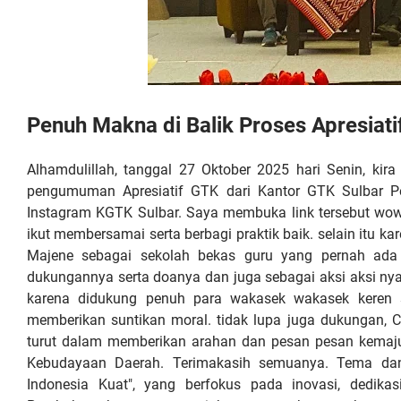
Penuh Makna di Balik Proses Apresiat
Alhamdulillah, tanggal 27 Oktober 2025 hari Senin, ki
pengumuman Apresiatif GTK dari Kantor GTK Sulbar P
Instagram KGTK Sulbar. Saya membuka link tersebut wow k
ikut membersamai serta berbagi praktik baik. selain it
Majene sebagai sekolah bekas guru yang pernah ada
dukungannya serta doanya dan juga sebagai aksi aksi nya
karena didukung penuh para wakasek wakasek keren s
memberikan suntikan moral. tidak lupa juga dukungan, C
turut dalam memberikan arahan dan pesan pesan kemajua
Kebudayaan Daerah. Terimakasih semuanya. Tema da
Indonesia Kuat", yang berfokus pada inovasi, dedikas