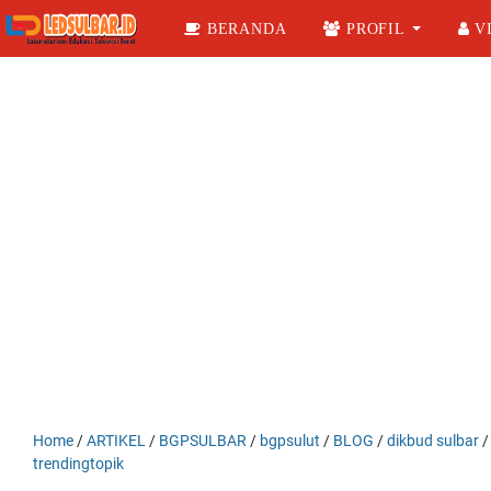
BERANDA
PROFIL
VI
Home
/
ARTIKEL
/
BGPSULBAR
/
bgpsulut
/
BLOG
/
dikbud sulbar
trendingtopik