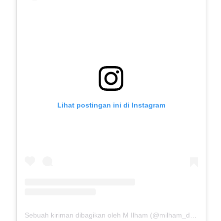
Lihat postingan ini di Instagram
Sebuah kiriman dibagikan oleh M Ilham (@milham_drb18)