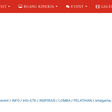
SIT
RUANG KINERJA
EVENT
GALE
/
event
/
INFO
/
info GTK
/
INSPIRASI
/
LOMBA
/
PELATIHAN
/
smagama