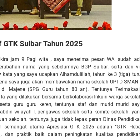
if GTK Sulbar Tahun 2025
ra kira jam 9 Pagi wita , saya menerima pesan WA. sudah ad
erubahan nama yang sebelumnya BGP Sulbar. serta dari vi
ata yang saya ucapkan Alhamdulillah, tahun ke 3 (tiga) tur
u karena saya juga akan membawakan nama sekolah UPTD SMAN
 di Majene (SPG Guru tahun 80 an). Tentunya Terimakasi
ta yang dilakukan bersama berkolaborasi Inkuiri warga sekola
erta guru guru keren, tentunya staf dan murid murid say
abdin wilayah I, pengawas sekolah serta komite sekolah. ya
n sekolah. tentunya juga tidak lepas peran Dinas Pendidika
n semangat utama Apresiasi GTK 2025 adalah "GTK Heba
i, dan praktik baik dalam peningkatan kualitas pendidikan