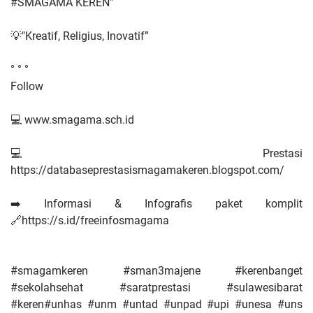
#SMAGAMA KEREN”
💡"Kreatif, Religius, Inovatif”
° ° °
Follow
💻 www.smagama.sch.id
💻 Prestasi
https://databaseprestasismagamakeren.blogspot.com/
➡️​ Informasi & Infografis paket komplit
🔗https://s.id/freeinfosmagama
#smagamkeren #sman3majene #kerenbanget
#sekolahsehat #saratprestasi #sulawesibarat
#keren#unhas #unm #untad #unpad #upi #unesa #uns