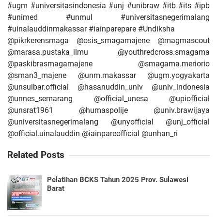
#ugm #universitasindonesia #unj #unibraw #itb #its #ipb
#unimed #unmul #universitasnegerimalang
#uinalauddinmakassar #iainparepare #Undiksha
@pikrkerensmaga @osis_smagamajene @magmascout
@marasa.pustaka_ilmu @youthredcross.smagama
@paskibrasmagamajene @smagama.meriorio
@sman3_majene @unm.makassar @ugm.yogyakarta
@unsulbar.official @hasanuddin_univ @univ_indonesia
@unnes_semarang @official_unesa @upiofficial
@unsrat1961 @humaspolije @univ.brawijaya
@universitasnegerimalang @unyofficial @unj_official
@official.uinalauddin @iainpareofficial @unhan_ri
Related Posts
Pelatihan BCKS Tahun 2025 Prov. Sulawesi
Barat