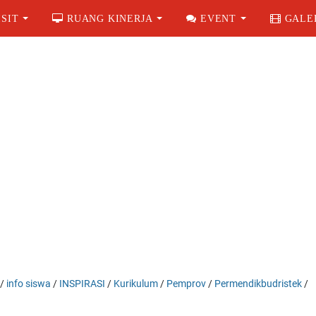
SIT
RUANG KINERJA
EVENT
GALE
/
info siswa
/
INSPIRASI
/
Kurikulum
/
Pemprov
/
Permendikbudristek
/