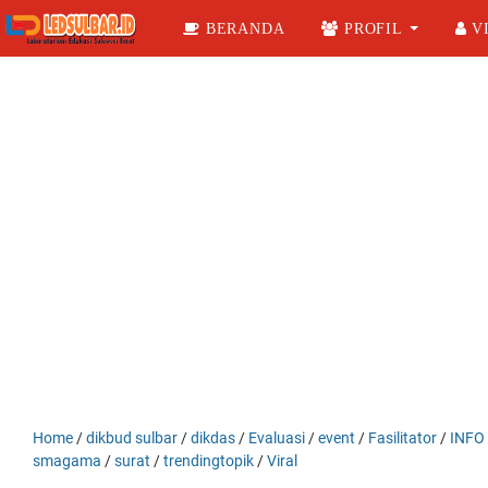
BERANDA
PROFIL
VI
Home
/
dikbud sulbar
/
dikdas
/
Evaluasi
/
event
/
Fasilitator
/
INFO
smagama
/
surat
/
trendingtopik
/
Viral