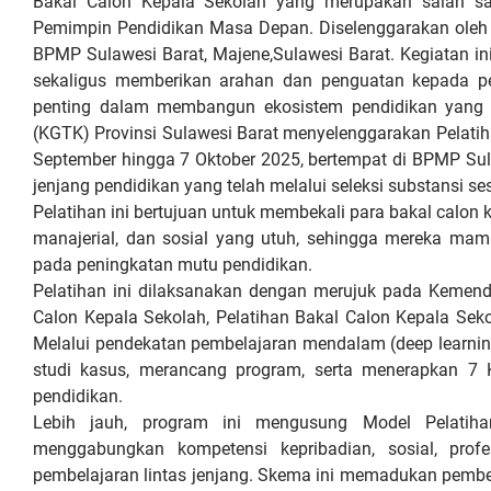
Bakal Calon Kepala Sekolah yang merupakan salah s
Pemimpin Pendidikan Masa Depan. Diselenggarakan oleh 
BPMP Sulawesi Barat, Majene,Sulawesi Barat. Kegiatan in
sekaligus memberikan arahan dan penguatan kepada pes
penting dalam membangun ekosistem pendidikan yang le
(KGTK) Provinsi Sulawesi Barat menyelenggarakan Pelatih
September hingga 7 Oktober 2025, bertempat di BPMP Sulbar
jenjang pendidikan yang telah melalui seleksi substansi se
Pelatihan ini bertujuan untuk membekali para bakal calo
manajerial, dan sosial yang utuh, sehingga mereka mampu
pada peningkatan mutu pendidikan.
Pelatihan ini dilaksanakan dengan merujuk pada Kemen
Calon Kepala Sekolah, Pelatihan Bakal Calon Kepala Se
Melalui pendekatan pembelajaran mendalam (deep learning 
studi kasus, merancang program, serta menerapkan 7 
pendidikan.
Lebih jauh, program ini mengusung Model Pelatihan I
menggabungkan kompetensi kepribadian, sosial, profesi
pembelajaran lintas jenjang. Skema ini memadukan pembela