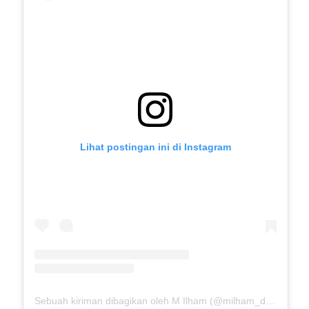
Lihat postingan ini di Instagram
Sebuah kiriman dibagikan oleh M Ilham (@milham_drb18)