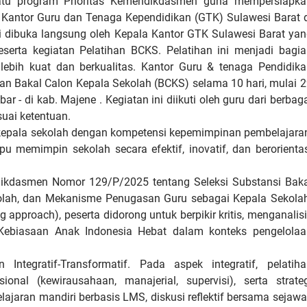
atu program Prioritas Kemendikdasmen guna mempersiapka
Kantor Guru dan Tenaga Kependidikan (GTK) Sulawesi Barat d
i dibuka langsung oleh Kepala Kantor GTK Sulawesi Barat ya
erta kegiatan Pelatihan BCKS. Pelatihan ini menjadi bagia
bih kuat dan berkualitas. Kantor Guru & tenaga Pendidika
an Bakal Calon Kepala Sekolah (BCKS) selama 10 hari, mulai 
 - di kab. Majene . Kegiatan ini diikuti oleh guru dari berbag
suai ketentuan.
n kepala sekolah dengan kompetensi kepemimpinan pembelajara
 memimpin sekolah secara efektif, inovatif, dan berorienta
dikdasmen Nomor 129/P/2025 tentang Seleksi Substansi Baka
kolah, dan Mekanisme Penugasan Guru sebagai Kepala Sekolah
approach), peserta didorong untuk berpikir kritis, menganalis
Kebiasaan Anak Indonesia Hebat dalam konteks pengelolaa
ntegratif-Transformatif. Pada aspek integratif, pelatiha
onal (kewirausahaan, manajerial, supervisi), serta strateg
jaran mandiri berbasis LMS, diskusi reflektif bersama sejawa