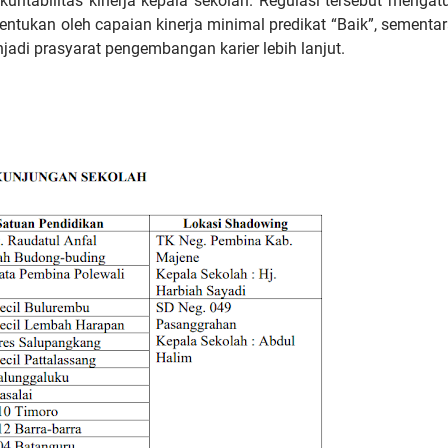
ntabilitas kinerja kepala sekolah. Regulasi tersebut mengat
ntukan oleh capaian kinerja minimal predikat “Baik”, sementa
jadi prasyarat pengembangan karier lebih lanjut.