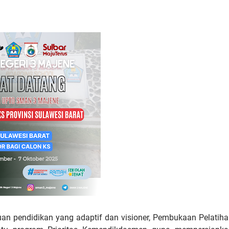
an pendidikan yang adaptif dan visioner, Pembukaan Pelatih