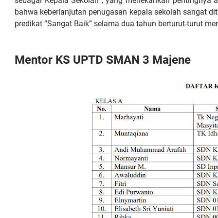
sebagai Kepala Sekolah , yang menekankan pentingnya aku
bahwa keberlanjutan penugasan kepala sekolah sangat dite
predikat “Sangat Baik” selama dua tahun berturut-turut men
Mentor KS UPTD SMAN 3 Majene