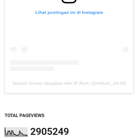
Lihat postingan ini di Instagram
Sebuah kiriman dibagikan oleh M Ilham (@milham_drb18)
TOTAL PAGEVIEWS
2
9
0
5
2
4
9