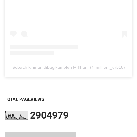
Sebuah kiriman dibagikan oleh M Ilham (@milham_drb18)
TOTAL PAGEVIEWS
2
9
0
4
9
7
9