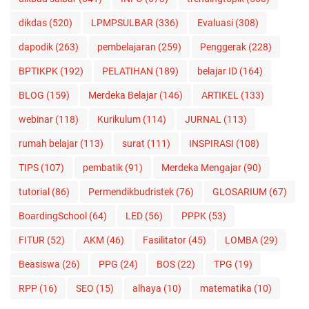
dikdas
(520)
LPMPSULBAR
(336)
Evaluasi
(308)
dapodik
(263)
pembelajaran
(259)
Penggerak
(228)
BPTIKPK
(192)
PELATIHAN
(189)
belajar ID
(164)
BLOG
(159)
Merdeka Belajar
(146)
ARTIKEL
(133)
webinar
(118)
Kurikulum
(114)
JURNAL
(113)
rumah belajar
(113)
surat
(111)
INSPIRASI
(108)
TIPS
(107)
pembatik
(91)
Merdeka Mengajar
(90)
tutorial
(86)
Permendikbudristek
(76)
GLOSARIUM
(67)
BoardingSchool
(64)
LED
(56)
PPPK
(53)
FITUR
(52)
AKM
(46)
Fasilitator
(45)
LOMBA
(29)
Beasiswa
(26)
PPG
(24)
BOS
(22)
TPG
(19)
RPP
(16)
SEO
(15)
alhaya
(10)
matematika
(10)