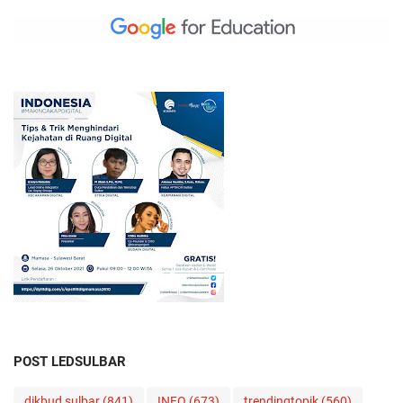
POST LEDSULBAR
dikbud sulbar
(841)
INFO
(673)
trendingtopik
(560)