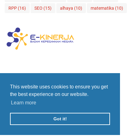
RPP
(16)
SEO
(15)
alhaya
(10)
matematika
(10)
This website uses cookies to ensure you get
the best experience on our website.
Learn more
Got it!
KURIKULUM MERDEKA