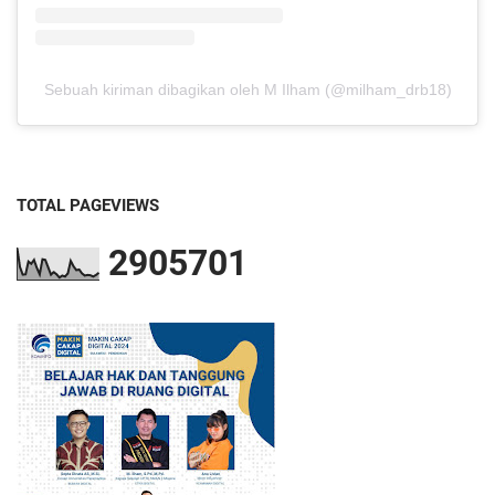
Sebuah kiriman dibagikan oleh M Ilham (@milham_drb18)
TOTAL PAGEVIEWS
2
9
0
5
7
0
1