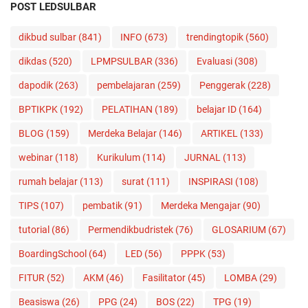
POST LEDSULBAR
dikbud sulbar
(841)
INFO
(673)
trendingtopik
(560)
dikdas
(520)
LPMPSULBAR
(336)
Evaluasi
(308)
dapodik
(263)
pembelajaran
(259)
Penggerak
(228)
BPTIKPK
(192)
PELATIHAN
(189)
belajar ID
(164)
BLOG
(159)
Merdeka Belajar
(146)
ARTIKEL
(133)
webinar
(118)
Kurikulum
(114)
JURNAL
(113)
rumah belajar
(113)
surat
(111)
INSPIRASI
(108)
TIPS
(107)
pembatik
(91)
Merdeka Mengajar
(90)
tutorial
(86)
Permendikbudristek
(76)
GLOSARIUM
(67)
BoardingSchool
(64)
LED
(56)
PPPK
(53)
FITUR
(52)
AKM
(46)
Fasilitator
(45)
LOMBA
(29)
Beasiswa
(26)
PPG
(24)
BOS
(22)
TPG
(19)