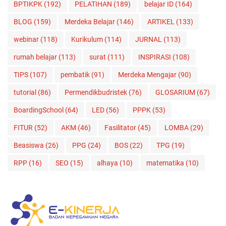
BPTIKPK
(192)
PELATIHAN
(189)
belajar ID
(164)
BLOG
(159)
Merdeka Belajar
(146)
ARTIKEL
(133)
webinar
(118)
Kurikulum
(114)
JURNAL
(113)
rumah belajar
(113)
surat
(111)
INSPIRASI
(108)
TIPS
(107)
pembatik
(91)
Merdeka Mengajar
(90)
tutorial
(86)
Permendikbudristek
(76)
GLOSARIUM
(67)
BoardingSchool
(64)
LED
(56)
PPPK
(53)
FITUR
(52)
AKM
(46)
Fasilitator
(45)
LOMBA
(29)
Beasiswa
(26)
PPG
(24)
BOS
(22)
TPG
(19)
RPP
(16)
SEO
(15)
alhaya
(10)
matematika
(10)