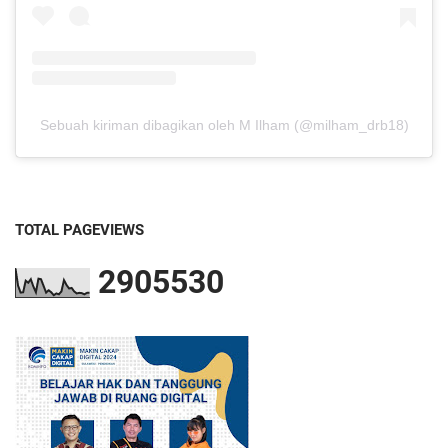
Sebuah kiriman dibagikan oleh M Ilham (@milham_drb18)
TOTAL PAGEVIEWS
2
9
0
5
5
3
0