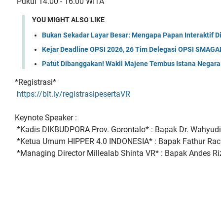
Pukul 14.00 - 16.00 WITA
YOU MIGHT ALSO LIKE
Bukan Sekadar Layar Besar: Mengapa Papan Interaktif D
Kejar Deadline OPSI 2026, 26 Tim Delegasi OPSI SMAGAM
Patut Dibanggakan! Wakil Majene Tembus Istana Negara
*Registrasi*
https://bit.ly/registrasipesertaVR
Keynote Speaker :
*Kadis DIKBUDPORA Prov. Gorontalo* : Bapak Dr. Wahyudin A
*Ketua Umum HIPPER 4.0 INDONESIA* : Bapak Fathur Rac
*Managing Director Millealab Shinta VR* : Bapak Andes Ri