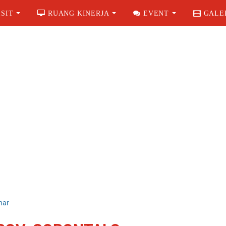
SIT
RUANG KINERJA
EVENT
GALE
nar