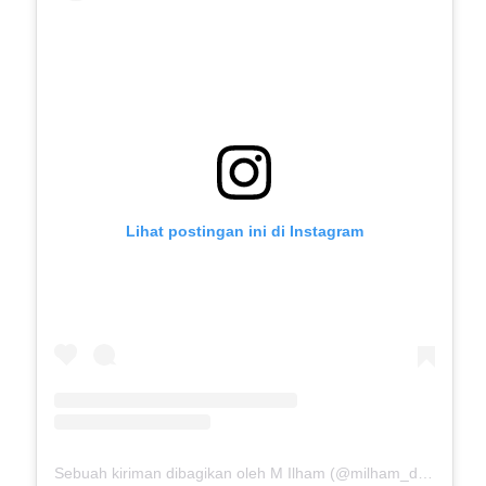
Lihat postingan ini di Instagram
Sebuah kiriman dibagikan oleh M Ilham (@milham_drb18)