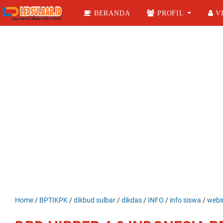
BERANDA
PROFIL
VI
Home
/
BPTIKPK
/
dikbud sulbar
/
dikdas
/
INFO
/
info siswa
/
webi