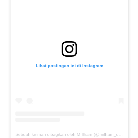
Lihat postingan ini di Instagram
Sebuah kiriman dibagikan oleh M Ilham (@milham_drb18)