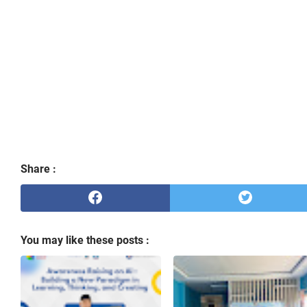
Alhamdulillah, Terbanyak di
Yuk, Mari Sulingjar
MATERI
Kab. Majene. Peserta OSN
SMAGAMA Keren
SOSIAL
Tingkat SMA Provinsi (OSN-
DAN KU
P) Tahun 2024 !
PELATI
TAHUN 
TUGAS AKHIR PEMBATIK
Sang Penulis. Dari Tanah
LEVEL 4 TAHUN 2022
Mandar, Go Final FLS3N
Tingkat Nasional
Share :
You may like these posts :