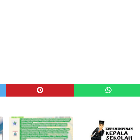
 PENTING
WORKSHOP MOBILE EDUKASI
ISASI AKREDITASI
LED SULBAR TAHUN 2022
MPULAN MATERI
HAN AKREDITASI
2024