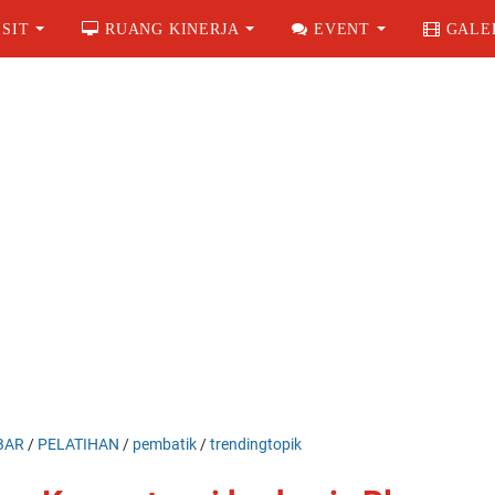
SIT
RUANG KINERJA
EVENT
GALE
BAR
/
PELATIHAN
/
pembatik
/
trendingtopik