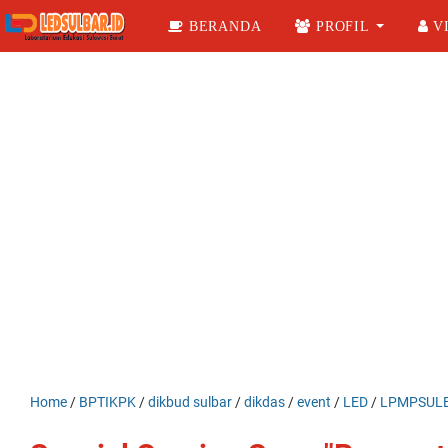
BERANDA
PROFIL
VI
Home
/
BPTIKPK
/
dikbud sulbar
/
dikdas
/
event
/
LED
/
LPMPSUL