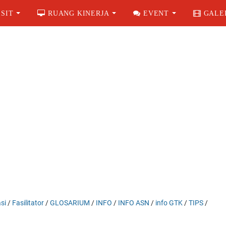
SIT
RUANG KINERJA
EVENT
GALE
si
/
Fasilitator
/
GLOSARIUM
/
INFO
/
INFO ASN
/
info GTK
/
TIPS
/