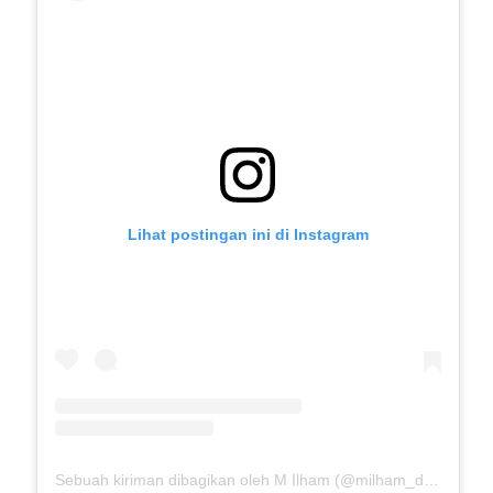
Lihat postingan ini di Instagram
Sebuah kiriman dibagikan oleh M Ilham (@milham_drb18)