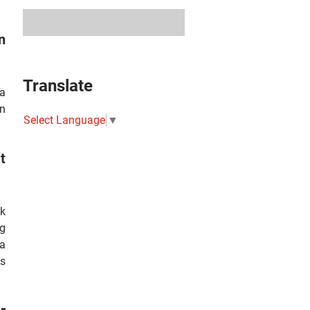
n
Translate
la
n
Select Language
▼
t
k
ng
a
s