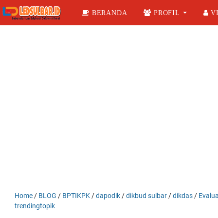
BERANDA
PROFIL
VI
Home
/
BLOG
/
BPTIKPK
/
dapodik
/
dikbud sulbar
/
dikdas
/
Evalua
trendingtopik