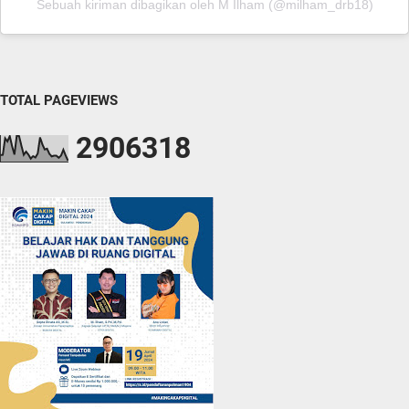
Sebuah kiriman dibagikan oleh M Ilham (@milham_drb18)
TOTAL PAGEVIEWS
2
9
0
6
3
1
8