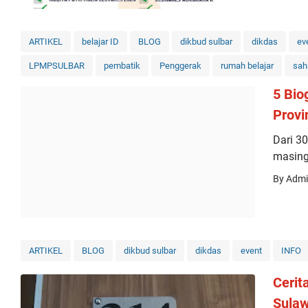
ARTIKEL
belajar ID
BLOG
dikbud sulbar
dikdas
ev
LPMPSULBAR
pembatik
Penggerak
rumah belajar
sah
5 Bio
Provi
Dari 30
masin
By Adm
ARTIKEL
BLOG
dikbud sulbar
dikdas
event
INFO
Cerit
Sulaw