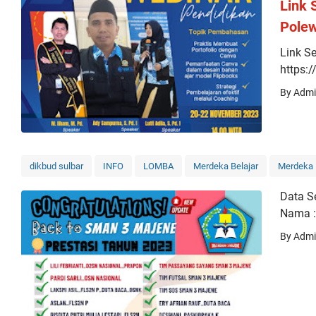
Link 
Polew
Link Se
https:/
By Adm
dikbud sulbar
INFO
LOMBA
Merdeka Belajar
Merdeka 
Data S
Nama 
By Adm