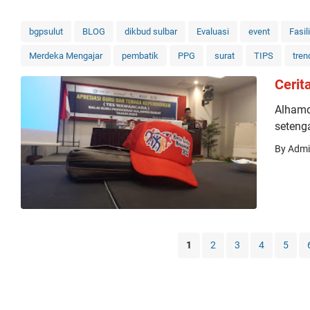
bgpsulut
BLOG
dikbud sulbar
Evaluasi
event
Fasil
Merdeka Mengajar
pembatik
PPG
surat
TIPS
tren
Cerit
Alhamdu
seteng
By Adm
1
2
3
4
5