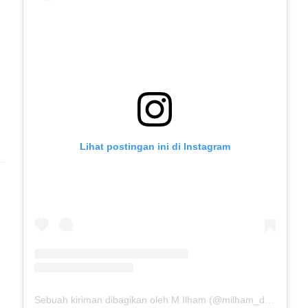
Lihat postingan ini di Instagram
Sebuah kiriman dibagikan oleh M Ilham (@milham_drb18)