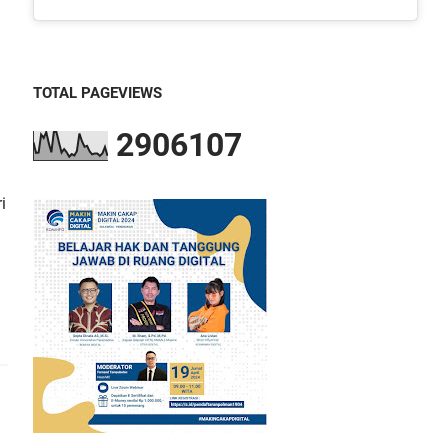
TOTAL PAGEVIEWS
2
9
0
6
1
0
7
i