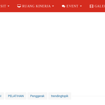
SIT
RUANG KINERJA
EVENT
GALE
GI
PELATIHAN
Penggerak
trendingtopik