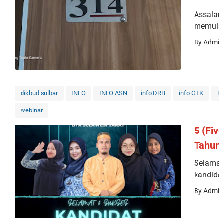
Assala
memula
By Adm
dikbud sulbar
INFO
INFO ASN
info DRB
info GTK
webinar
5 (Fi
Tahu
Selama
kandid
By Adm