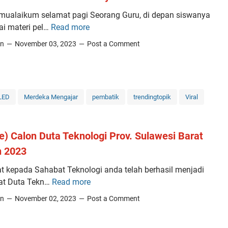
d
a
mualaikum selamat pagi Seorang Guru, di depan siswanya
a
n
i materi pel…
Read more
C
m
d
e
in
November 03, 2023
Post a Comment
p
i
r
a
d
i
k
a
t
I
t
a
G
D
LED
Merdeka Mengajar
pembatik
trendingtopik
Viral
d
I
u
i
P
t
B
o
a
ve) Calon Duta Teknologi Prov. Sulawesi Barat
a
l
T
n 2023
l
e
e
i
w
t kepada Sahabat Teknologi anda telah berhasil menjadi
k
k
a
at Duta Tekn…
Read more
n
5
K
l
o
(
in
November 02, 2023
Post a Comment
a
i
l
F
m
M
o
i
a