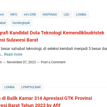
e
l
a
ent
INFO
info DRB
INSPIRASI
LED
LOMBA
t
abat
trendingtopik
i
h
grafi Kandidat Duta Teknologi Kemendikbudristek
a
nsi Sulawesi Barat
n
 besar sahabat teknologi, di seleksi kembali menjadi 5 besar dar
S
g…
Read more
e
5
r
B
in
November 07, 2023
Post a Comment
e
i
n
o
t
g
a
r
LOMBA
LPMPSULBAR
k
a
B
f
a di Balik Kamar 314 Apresiasi GTK Provinsi
e
i
esi Barat Tahun 2023 by Afif
r
K