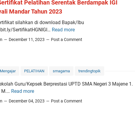
Sertifikat Pelatihan Serentak Berdampak IGI
ali Mandar Tahun 2023
rtifikat silahkan di download Bapak/Ibu
/bit.ly/SertifikatHGNIGI…
Read more
L
i
in
December 11, 2023
Post a Comment
n
k
S
e
Mengajar
PELATIHAN
smagama
trendingtopik
r
t
ekolah Guru/Kepsek Berprestasi UPTD SMA Negeri 3 Majene 1.
i
: M.…
Read more
f
in
December 04, 2023
Post a Comment
i
k
a
t
P