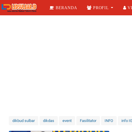
BERANDA
PROFIL
VI
dikbud sulbar
dikdas
event
Fasilitator
INFO
info I