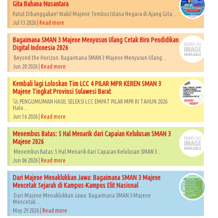
Gita Bahana Nusantara
Patut Dibanggakan! Wakil Majene Tembus Istana Negara di Ajang Gita...
Jul 13 2026 |
Read more
Bagaimana SMAN 3 Majene Menyusun Ulang Cetak Biru Pendidikan
Digital Indonesia 2026
Beyond the Horizon: Bagaimana SMAN 3 Majene Menyusun Ulang...
Jun 20 2026 |
Read more
Kembali lagi Loloskan Tim LCC 4 PILAR MPR KEREN SMAN 3
Majene Tingkat Provinsi Sulawesi Barat
🚀 PENGUMUMAN HASIL SELEKSI LCC EMPAT PILAR MPR RI TAHUN 2026​
Halo...
Jun 16 2026 |
Read more
Menembus Batas: 5 Hal Menarik dari Capaian Kelulusan SMAN 3
Majene 2026
Menembus Batas: 5 Hal Menarik dari Capaian Kelulusan SMAN 3...
Jun 06 2026 |
Read more
Dari Majene Menaklukkan Jawa: Bagaimana SMAN 3 Majene
Mencetak Sejarah di Kampus-Kampus Elit Nasional
Dari Majene Menaklukkan Jawa: Bagaimana SMAN 3 Majene
Mencetak...
May 29 2026 |
Read more