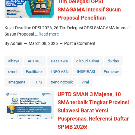
Tim Delegasi OPSI
a
i
i
SMAGAMA Intensif Susun
m
m
a
Proposal Penelitian
a
n
n
Kejar Deadline OPSI 2026, 26 Tim Delegasi OPSI SMAGAMA Intensif
a
a
Susun Proposal …
Read more
K
S
S
e
M
By Admin
March 08, 2026
Post a Comment
M
j
A
A
a
N
G
r
3
alhaya
ARTIKEL
Beasiswa
dikbud sulbar
dikdas
A
D
M
M
event
Fasilitator
INFO ASN
INSPIRASI
Pemprov
e
a
A
a
j
smagama
TIPS
trendingtopik
Viral
M
d
e
e
l
n
UPTD SMAN 3 Majene, 10
r
i
e
SMA terbaik Tingkat Provinsi
e
n
M
v
Sulawesi Barat Versi
e
e
o
O
Puspresnas, Referensi Daftar
n
l
P
c
SPMB 2026!
u
S
e
s