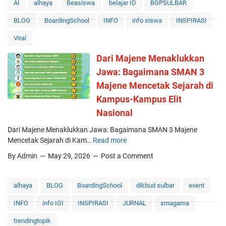
AI
alhaya
Beasiswa
belajar ID
BGPSULBAR
BLOG
BoardingSchool
INFO
info siswa
INSPIRASI
Viral
Dari Majene Menaklukkan
Jawa: Bagaimana SMAN 3
Majene Mencetak Sejarah di
Kampus-Kampus Elit
Nasional
Dari Majene Menaklukkan Jawa: Bagaimana SMAN 3 Majene
Mencetak Sejarah di Kam…
Read more
D
a
By Admin
May 29, 2026
Post a Comment
r
i
M
alhaya
BLOG
BoardingSchool
dikbud sulbar
event
a
INFO
info IGI
INSPIRASI
JURNAL
smagama
j
e
trendingtopik
n