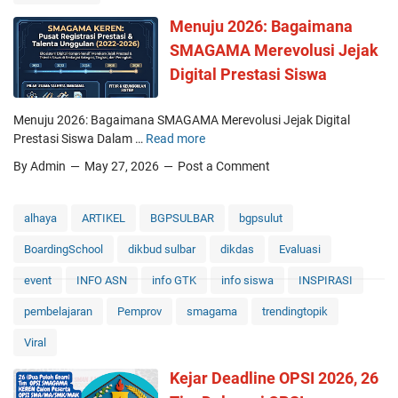
e
Menuju 2026: Bagaimana
M
SMAGAMA Merevolusi Jejak
e
Digital Prestasi Siswa
n
a
k
Menuju 2026: Bagaimana SMAGAMA Merevolusi Jejak Digital
l
Prestasi Siswa Dalam …
Read more
M
u
e
By Admin
May 27, 2026
Post a Comment
k
n
k
u
a
j
alhaya
ARTIKEL
BGPSULBAR
bgpsulut
n
u
J
BoardingSchool
dikbud sulbar
dikdas
Evaluasi
2
a
0
w
event
INFO ASN
info GTK
info siswa
INSPIRASI
2
a
6
pembelajaran
Pemprov
smagama
trendingtopik
:
:
B
Viral
B
a
a
g
Kejar Deadline OPSI 2026, 26
g
a