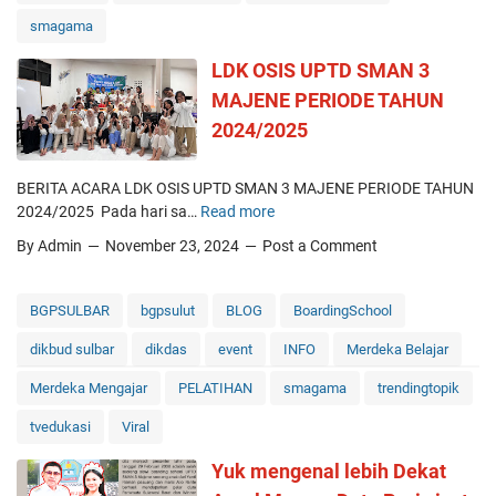
o
i
t
smagama
n
l
i
i
i
LDK OSIS UPTD SMAN 3
n
k
t
K
MAJENE PERIODE TAHUN
a
a
e
r
2024/2025
t
m
y
o
e
a
r
n
BERITA ACARA LDK OSIS UPTD SMAN 3 MAJENE PERIODE TAHUN
,
G
d
2024/2025 Pada hari sa…
Read more
L
P
e
i
D
o
l
By Admin
November 23, 2024
Post a Comment
k
K
t
o
d
O
e
m
a
S
BGPSULBAR
bgpsulut
BLOG
BoardingSchool
n
b
s
I
s
a
m
dikbud sulbar
dikdas
event
INFO
Merdeka Belajar
S
i
n
e
U
P
g
Merdeka Mengajar
PELATIHAN
smagama
trendingtopik
n
P
r
2
R
T
tvedukasi
Viral
e
K
I
D
s
e
U
Yuk mengenal lebih Dekat
S
t
l
m
M