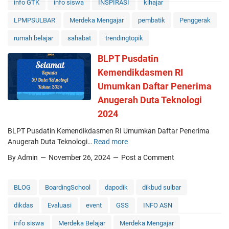
info GTK
info siswa
INSPIRASI
kihajar
i
e
U
n
LPMPSULBAR
Merdeka Mengajar
pembatik
Penggerak
P
g
rumah belajar
sahabat
trendingtopik
T
g
D
e
BLPT Pusdatin
S
r
Kemendikdasmen RI
M
a
A
k
Umumkan Daftar Penerima
N
(
Anugerah Duta Teknologi
3
P
2024
M
G
a
P
BLPT Pusdatin Kemendikdasmen RI Umumkan Daftar Penerima
j
)
Anugerah Duta Teknologi…
Read more
B
e
u
L
By Admin
November 26, 2024
Post a Comment
n
n
P
e
t
T
:
u
P
BLOG
BoardingSchool
dapodik
dikbud sulbar
H
k
u
a
F
dikdas
Evaluasi
event
GSS
INFO ASN
s
r
a
d
m
info siswa
Merdeka Belajar
Merdeka Mengajar
s
a