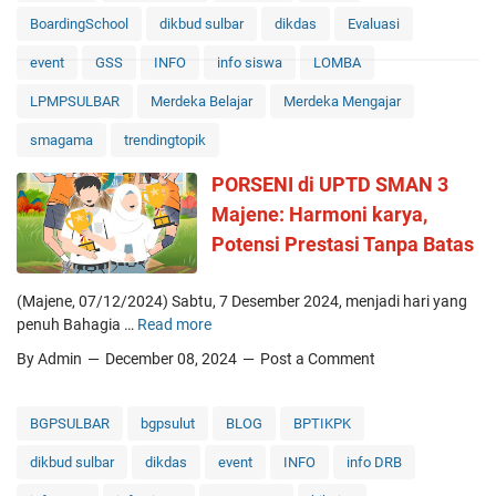
g
BoardingSchool
dikbud sulbar
dikdas
Evaluasi
a
r
event
GSS
INFO
info siswa
LOMBA
a
n
LPMPSULBAR
Merdeka Belajar
Merdeka Mengajar
M
smagama
trendingtopik
o
d
PORSENI di UPTD SMAN 3
u
Majene: Harmoni karya,
l
P
Potensi Prestasi Tanpa Batas
r
o
(Majene, 07/12/2024) Sabtu, 7 Desember 2024, menjadi hari yang
g
penuh Bahagia …
Read more
P
r
O
a
By Admin
December 08, 2024
Post a Comment
R
m
S
G
E
u
BGPSULBAR
bgpsulut
BLOG
BPTIKPK
N
r
dikbud sulbar
dikdas
event
INFO
info DRB
I
u
d
P