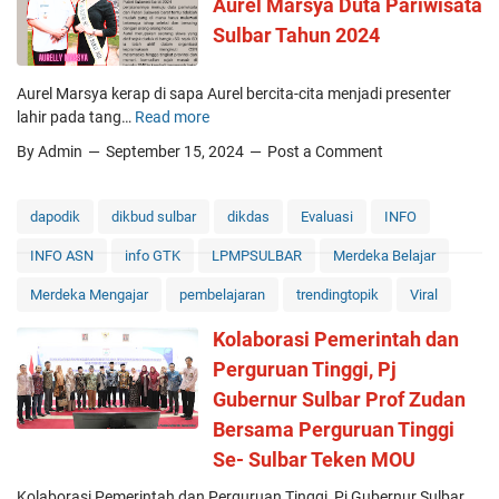
a
Aurel Marsya Duta Pariwisata
a
u
A
s
s
Sulbar Tahun 2024
m
N
i
5
k
3
T
4
a
M
Aurel Marsya kerap di sapa Aurel bercita-cita menjadi presenter
a
n
A
lahir pada tang…
Read more
n
Y
D
J
p
u
By Admin
September 15, 2024
Post a Comment
a
E
a
k
f
N
B
m
t
E
a
e
dapodik
dikbud sulbar
dikdas
Evaluasi
INFO
a
P
t
n
r
E
INFO ASN
info GTK
LPMPSULBAR
Merdeka Belajar
a
g
P
R
s
e
Merdeka Mengajar
pembelajaran
trendingtopik
Viral
e
I
n
n
O
a
Kolaborasi Pemerintah dan
e
D
l
r
Perguruan Tinggi, Pj
E
l
i
T
Gubernur Sulbar Prof Zudan
e
m
A
b
Bersama Perguruan Tinggi
a
H
i
Se- Sulbar Teken MOU
A
U
h
n
N
D
Kolaborasi Pemerintah dan Perguruan Tinggi Pj Gubernur Sulbar