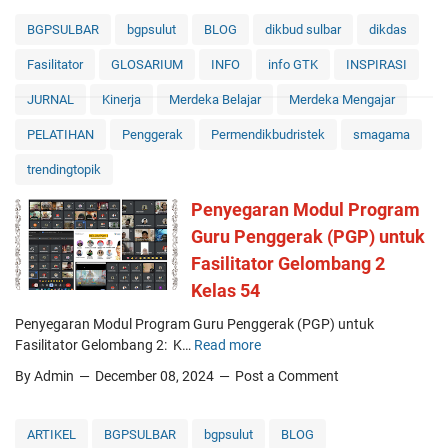
BGPSULBAR
bgpsulut
BLOG
dikbud sulbar
dikdas
Fasilitator
GLOSARIUM
INFO
info GTK
INSPIRASI
JURNAL
Kinerja
Merdeka Belajar
Merdeka Mengajar
PELATIHAN
Penggerak
Permendikbudristek
smagama
trendingtopik
Penyegaran Modul Program
Guru Penggerak (PGP) untuk
Fasilitator Gelombang 2
Kelas 54
Penyegaran Modul Program Guru Penggerak (PGP) untuk
Fasilitator Gelombang 2: K…
Read more
P
e
By Admin
December 08, 2024
Post a Comment
n
y
e
ARTIKEL
BGPSULBAR
bgpsulut
BLOG